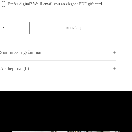
Prefer digital? We’ll email you an elegant PDF gift card
produkto
Į KREPŠELĮ
kiekis:
Gastronominių
potyrių
dovanų
kuponas
Siuntimas ir gąžinimai
Atsiliepimai (0)