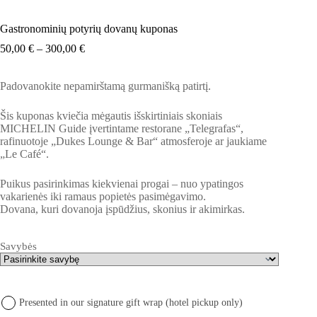
Gastronominių potyrių dovanų kuponas
Price
50,00
€
–
300,00
€
range:
50,00 €
Padovanokite nepamirštamą gurmanišką patirtį.
through
300,00 €
Šis kuponas kviečia mėgautis išskirtiniais skoniais
MICHELIN Guide įvertintame restorane „Telegrafas“,
rafinuotoje „Dukes Lounge & Bar“ atmosferoje ar jaukiame
„Le Café“.
Puikus pasirinkimas kiekvienai progai – nuo ypatingos
vakarienės iki ramaus popietės pasimėgavimo.
Dovana, kuri dovanoja įspūdžius, skonius ir akimirkas.
Savybės
Presented in our signature gift wrap (hotel pickup only)