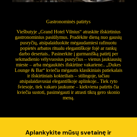
Gastronominės patirtys
Viešbutyje „Grand Hotel Vilnius“ atraskite išskirtinius
gastronominius pasiūlymus. Pradėkite dieną nuo gausių
pusryčių, atsipalaiduokite mėgaudamiesi rafinuotu
popietės arbatos ritualu elegantiškoje fojė ar rankų
darbo desertais.. Pasinerkite į gurmanišką patirtį per
sekmadienio vėlyvuosius pusryčius – vienus jaukiausių
mieste – arba mėgaukitės išskirtine vakariene.. „Dukes
Lounge & Bar“ kviečia mėgautis klasikiniais patiekalais
ir išskirtiniais kokteiliais – stilingoje, tačiau
atsipalaidavusiai elegantiškoje aplinkoje.. Tiek ryto
šviesoje, tiek vakaro jaukume – kiekviena patirtis čia
kviečia sustoti, pasimėgauti ir atrasti tikrą gero skonio
meną.
Aplankykite mūsų svetainę ir