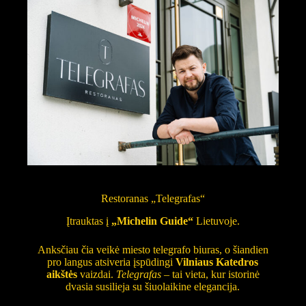
Restoranas „Telegrafas“
Įtrauktas į
„Michelin Guide“
Lietuvoje.
Anksčiau čia veikė miesto telegrafo biuras, o šiandien
pro langus atsiveria įspūdingi
Vilniaus Katedros
aikštės
vaizdai.
Telegrafas
– tai vieta, kur istorinė
dvasia susilieja su šiuolaikine elegancija.