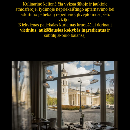
Kulinarinė kelionė čia vyksta šiltoje ir jaukioje
atmosferoje, lydimoje nepriekaištingo aptarnavimo bei
išskirtinio patiekalų repertuaro, įkvėpto mūsų šefo
vizijos.
Kiekvienas patiekalas kuriamas kruopščiai derinant
vietinius, aukščiausios kokybės ingredientus
ir
subtilų skonio balansą.