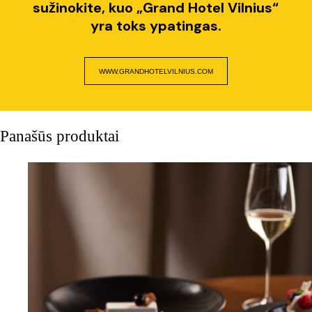
sužinokite, kuo „Grand Hotel Vilnius“
yra toks ypatingas.
WWW.GRANDHOTELVILNIUS.COM
Panašūs produktai