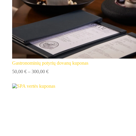
Gastronominių potyrių dovanų kuponas
Price
50,00
€
–
300,00
€
range:
50,00 €
through
300,00 €