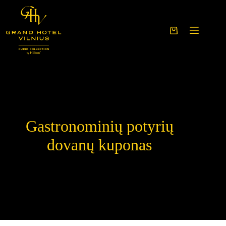
Skip
to
content
Shopping
cart
Gastronominių potyrių
dovanų kuponas