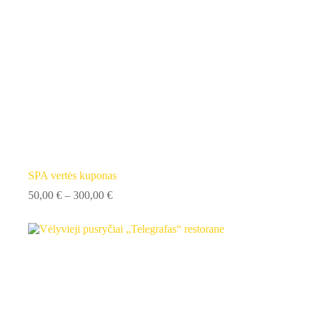
SPA vertės kuponas
Price
50,00
€
–
300,00
€
range:
50,00 €
through
300,00 €