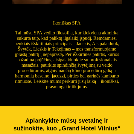
Ikoniškas SPA
Tai mūsų SPA vedlio filosofija, kur kiekviena akimirka
sukurta taip, kad paliktų ilgalaikį įspūdį. Remdamiesi
penkiais išskirtiniais principais – Jauskis, Atsipalaiduok,
Švytėk, Lieskis ir Tekėjimas – mes transformuojame
įprastą patirtį į nepaprastą. Per išskirtines patirtis, kurios
pažadina pojūčius, atsipalaiduokite su profesionaliais
masažais, patirkite spindinčią švytėjimą su veido
procedūromis, atgaivinančią kūno procedūrų galią ir
harmoniją baseino, jacuzzi, pirties bei garinės kambario
ritmuose. Leiskite mums perkurti jūsų laiką – ikoniškai,
prasmingai ir tik jums.
Aplankykite mūsų svetainę ir
sužinokite, kuo „Grand Hotel Vilnius“