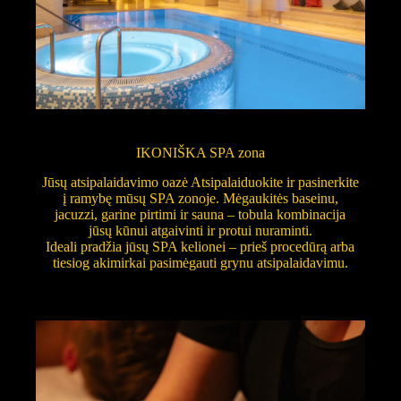
IKONIŠKA SPA zona
Jūsų atsipalaidavimo oazė Atsipalaiduokite ir pasinerkite
į ramybę mūsų SPA zonoje. Mėgaukitės baseinu,
jacuzzi, garine pirtimi ir sauna – tobula kombinacija
jūsų kūnui atgaivinti ir protui nuraminti.
Ideali pradžia jūsų SPA kelionei – prieš procedūrą arba
tiesiog akimirkai pasimėgauti grynu atsipalaidavimu.