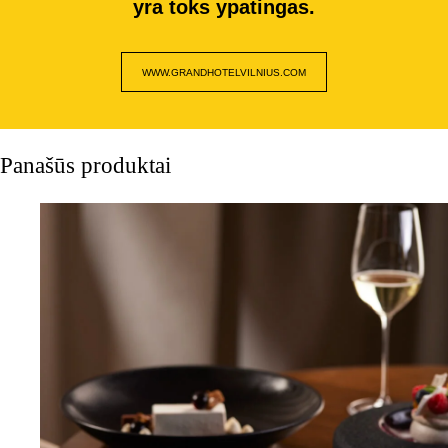
yra toks ypatingas.
WWW.GRANDHOTELVILNIUS.COM
Panašūs produktai