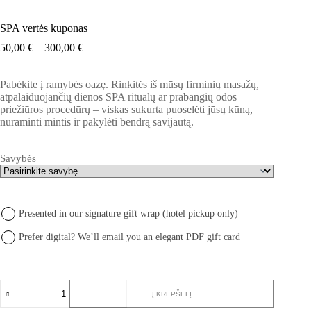
SPA vertės kuponas
Price
50,00
€
–
300,00
€
range:
50,00 €
Pabėkite į ramybės oazę. Rinkitės iš mūsų firminių masažų,
through
atpalaiduojančių dienos SPA ritualų ar prabangių odos
300,00 €
priežiūros procedūrų – viskas sukurta puoselėti jūsų kūną,
nuraminti mintis ir pakylėti bendrą savijautą.
Savybės
Presented in our signature gift wrap (hotel pickup only)
Prefer digital? We’ll email you an elegant PDF gift card
produkto
Į KREPŠELĮ
kiekis:
SPA