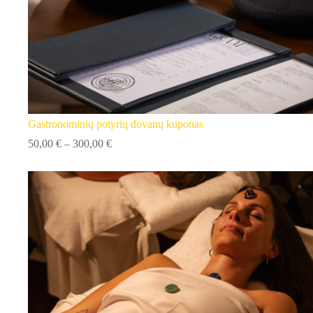
Gastronominių potyrių dovanų kuponas
Price
50,00
€
–
300,00
€
range:
50,00 €
through
300,00 €