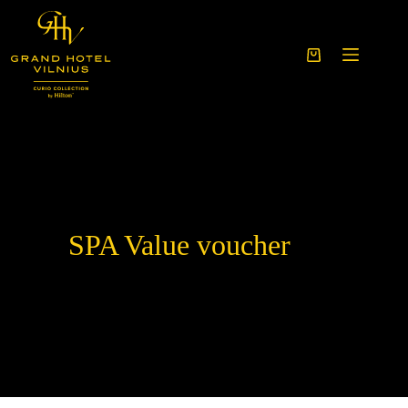
Skip
to
content
Shopping
cart
SPA Value voucher