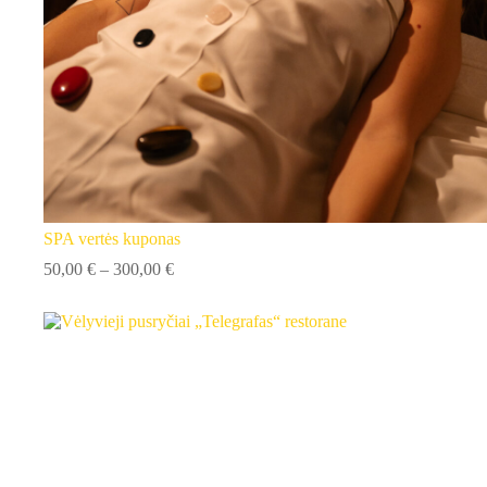
SPA vertės kuponas
Price
50,00
€
–
300,00
€
range:
50,00 €
through
300,00 €