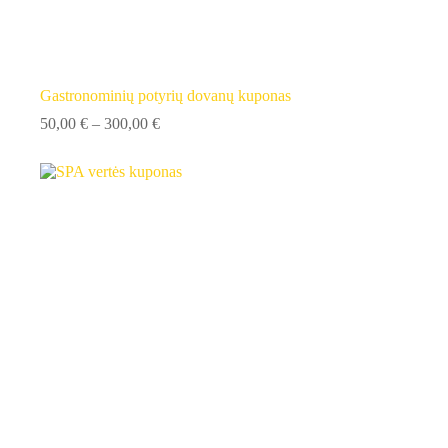
Gastronominių potyrių dovanų kuponas
Price
50,00
€
–
300,00
€
range:
50,00 €
through
300,00 €