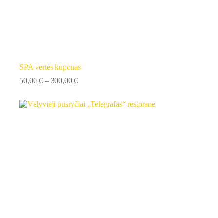
SPA vertės kuponas
Price
50,00
€
–
300,00
€
range:
50,00 €
through
300,00 €