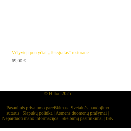
Vėlyvieji pusryčiai „Telegrafas“ restorane
69,00
€
© Hilton 2025
Pasaulinis privatumo pareiškimas
|
Svetainės naudojimo
sutartis
|
Slapukų politika
|
Asmens duomenų prašymai
|
Neparduoti mano informacijos
|
Skelbimų pasirinkimai
|
ISK