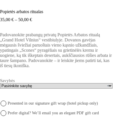
Popietės arbatos ritualas
Price
35,00
€
–
50,00
€
range:
35,00 €
Padovanokite prabangų privatų Popietės Arbatos ritualą
through
„Grand Hotel Vilnius“ vestibiulyje. Dovanos gavėjas
50,00 €
mėgausis šviežiai paruoštais vieno kąsnio užkandžiais,
ypatingais „Scones“ pyragėliais su grietinėlės kremu ir
uogiene, ką tik iškeptais desertais, aukščiausios rūšies arbata ir
taure šampano. Padovanokite – ir leiskite jiems patirti tai, kas
iš tiesų ikoniška.
Savybės
Presented in our signature gift wrap (hotel pickup only)
Prefer digital? We’ll email you an elegant PDF gift card