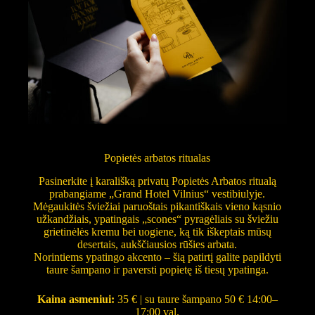
Popietės arbatos ritualas
Pasinerkite į karališką privatų Popietės Arbatos ritualą
prabangiame „Grand Hotel Vilnius“ vestibiulyje.
Mėgaukitės šviežiai paruoštais pikantiškais vieno kąsnio
užkandžiais, ypatingais „scones“ pyragėliais su šviežiu
grietinėlės kremu bei uogiene, ką tik iškeptais mūsų
desertais, aukščiausios rūšies arbata.
Norintiems ypatingo akcento – šią patirtį galite papildyti
taure šampano ir paversti popietę iš tiesų ypatinga.
Kaina asmeniui:
35 € | su taure šampano 50 € 14:00–
17:00 val.