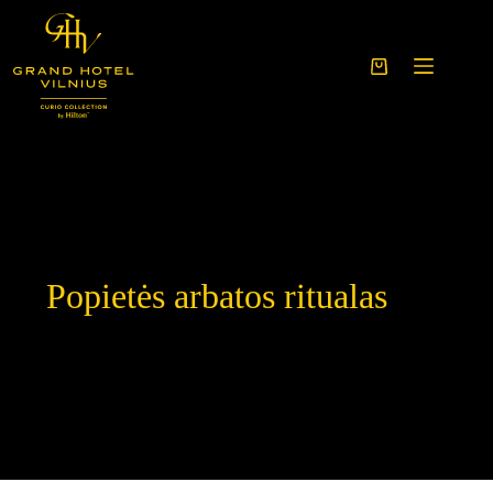
Skip
to
content
Shopping
cart
Popietės arbatos ritualas