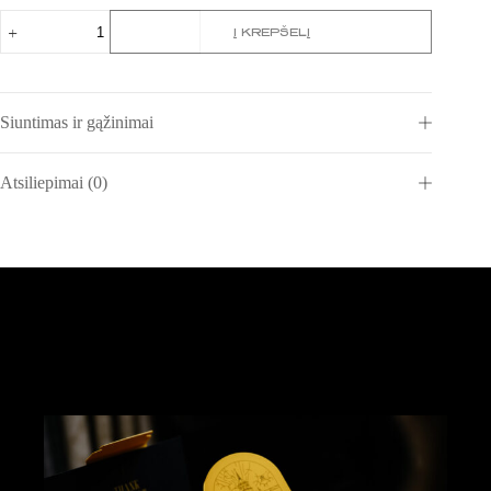
produkto
Į KREPŠELĮ
kiekis:
Popietės
arbatos
ritualas
Siuntimas ir gąžinimai
Atsiliepimai (0)